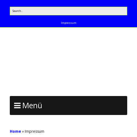
Impressum
TENNISCLUB
NEUNKIRCHEN AM
SAND
Menü
Home
»
Impressum