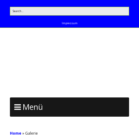
Impressum
TENNISCLUB
NEUNKIRCHEN AM
SAND
Menü
Home
»
Galerie